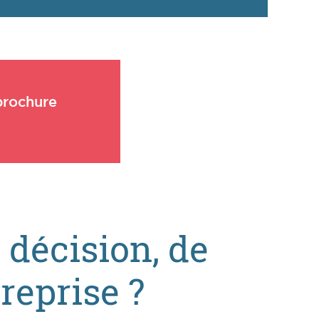
brochure
 décision, de
treprise ?