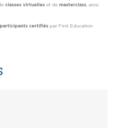
 de
classes virtuelles
et de
masterclass
, ainsi
articipants certifiés
par First Education
s