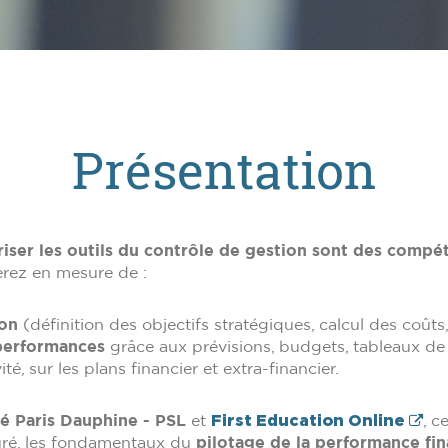
Présentation
triser les outils du contrôle de gestion sont des comp
erez en mesure de :
ion
(définition des objectifs stratégiques, calcul des coûts
 performances
grâce aux prévisions, budgets, tableaux de b
té, sur les plans financier et extra-financier.
té Paris Dauphine - PSL
et
First Education Online
, c
turé, les fondamentaux du
pilotage de la performance fin