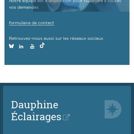
Notre équipe est à disposition pour répondre à toutes
vos demandes
formulaire de contact
Retrouvez-nous aussi sur les réseaux sociaux
Paris
Paris
Paris
Paris
Dauphine
Dauphine
Dauphine
Dauphine
sur
sur
sur
sur
Tiktok
Bluesky
LinkedIn
YouTube
Dauphine
Éclairages