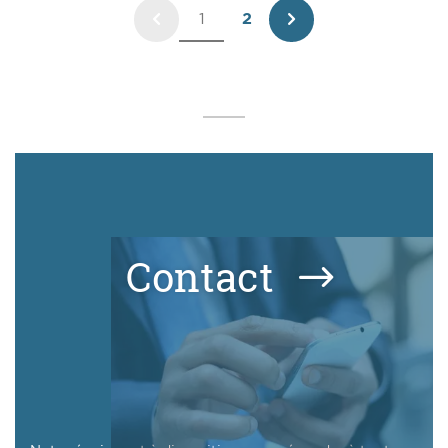
1
2
Page
Page
précédente
suivante
Contact