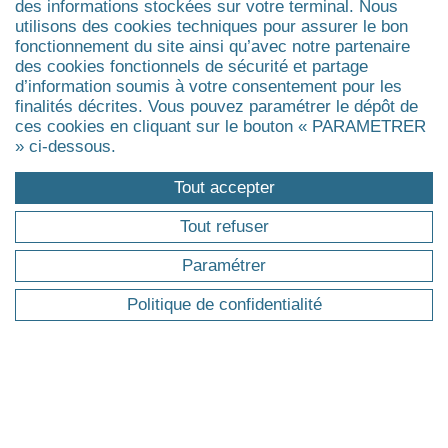
des informations stockées sur votre terminal. Nous
utilisons des cookies techniques pour assurer le bon
fonctionnement du site ainsi qu’avec notre partenaire
DOMAINES
des cookies fonctionnels de sécurité et partage
d’information soumis à votre consentement pour les
Assurance
finalités décrites. Vous pouvez paramétrer le dépôt de
Développement durable, RSE
ces cookies en cliquant sur le bouton « PARAMETRER
» ci-dessous.
Coaching
Finance
Tout accepter
Gestion de patrimoine & fiscalité
Management public
Tout refuser
Management de la santé, du médico-social et du
Paramétrer
social
Agrandir
Politique de confidentialité
Affi
FORMATIONS
les
Pourquoi une formation professionnelle ?
info
Trouver ma formation