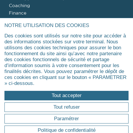
Coaching
Finance
Gestion de patrimoine & fiscalité
NOTRE UTILISATION DES COOKIES
Management public
Des cookies sont utilisés sur notre site pour accéder à
Management de la santé, du médico-social et du
des informations stockées sur votre terminal. Nous
social
utilisons des cookies techniques pour assurer le bon
Agrandir
fonctionnement du site ainsi qu’avec notre partenaire
des cookies fonctionnels de sécurité et partage
d’information soumis à votre consentement pour les
FORMATIONS
finalités décrites. Vous pouvez paramétrer le dépôt de
ces cookies en cliquant sur le bouton « PARAMETRER
» ci-dessous.
Pourquoi une formation professionnelle ?
Trouver ma formation
Tout accepter
Master
Executive Master & Diplômes d'Université
Tout refuser
MBA
Paramétrer
Executive Doctorate & Executive PhD
Certificat
Politique de confidentialité