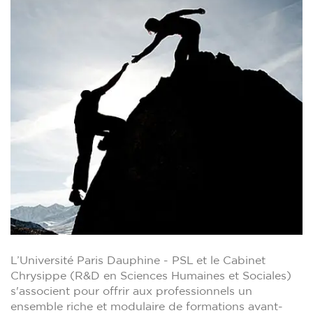
L’Université Paris Dauphine - PSL et le Cabinet
Chrysippe (R&D en Sciences Humaines et Sociales)
s'associent pour offrir aux professionnels un
ensemble riche et modulaire de formations avant-