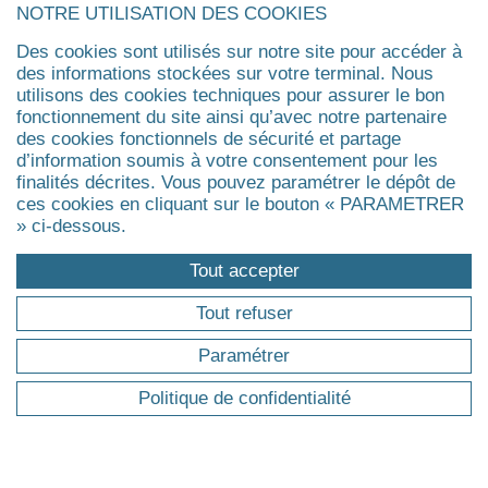
NOTRE UTILISATION DES COOKIES
FORMATIONS
Des cookies sont utilisés sur notre site pour accéder à
des informations stockées sur votre terminal. Nous
Pourquoi une formation professionnelle ?
utilisons des cookies techniques pour assurer le bon
Trouver ma formation
fonctionnement du site ainsi qu’avec notre partenaire
des cookies fonctionnels de sécurité et partage
Master
d’information soumis à votre consentement pour les
Executive Master & Diplômes d'Université
finalités décrites. Vous pouvez paramétrer le dépôt de
MBA
ces cookies en cliquant sur le bouton « PARAMETRER
Executive Doctorate & Executive PhD
» ci-dessous.
Certificat
Tout accepter
Agrandir
Tout refuser
ÉVÉNEMENTS
Paramétrer
Politique de confidentialité
Evénements
Actualités
Réunions d'information
Replays des webinaires