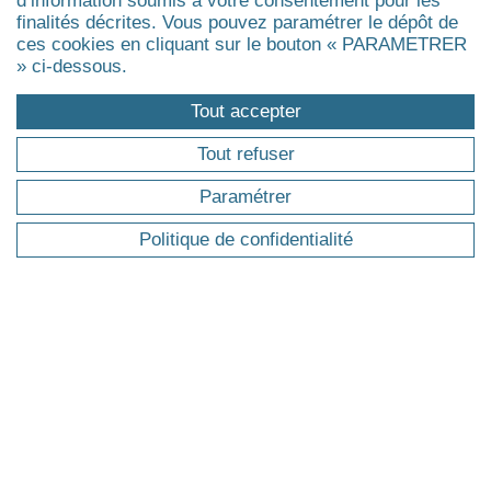
d’information soumis à votre consentement pour les
finalités décrites. Vous pouvez paramétrer le dépôt de
Executive Doctorate & Executive PhD
ces cookies en cliquant sur le bouton « PARAMETRER
Certificat
» ci-dessous.
Agrandir
Tout accepter
ÉVÉNEMENTS
Tout refuser
Paramétrer
Evénements
Actualités
Politique de confidentialité
Réunions d'information
Replays des webinaires
INTRA-ENTREPRISE
SUR-MESURE
Co-construction de parcours de
formation sur-mesure (intra), sur la base