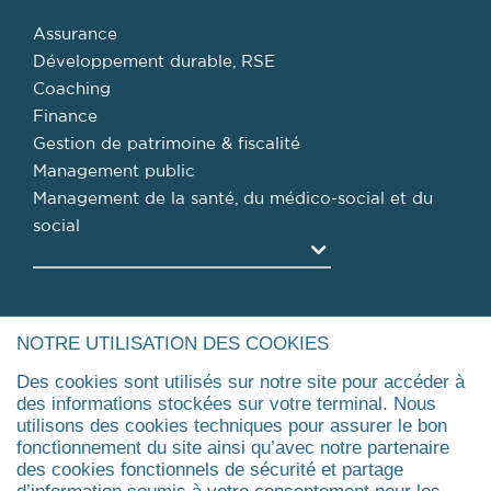
Assurance
Développement durable, RSE
Coaching
Finance
Gestion de patrimoine & fiscalité
Management public
Management de la santé, du médico-social et du
social
Agrandir
FORMATIONS
NOTRE UTILISATION DES COOKIES
Pourquoi une formation professionnelle ?
Des cookies sont utilisés sur notre site pour accéder à
des informations stockées sur votre terminal. Nous
Trouver ma formation
utilisons des cookies techniques pour assurer le bon
Master
fonctionnement du site ainsi qu’avec notre partenaire
Executive Master & Diplômes d'Université
des cookies fonctionnels de sécurité et partage
MBA