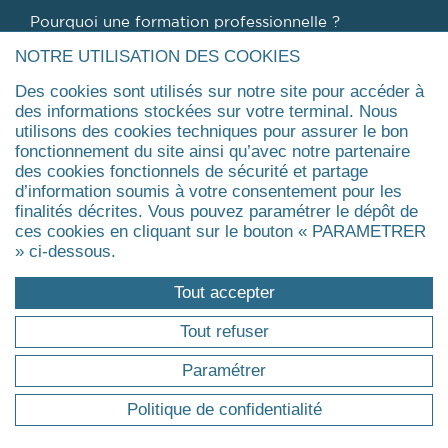
Pourquoi une formation professionnelle ?
Trouver ma formation
NOTRE UTILISATION DES COOKIES
Master
Des cookies sont utilisés sur notre site pour accéder à
Executive Master & Diplômes d'Université
des informations stockées sur votre terminal. Nous
MBA
utilisons des cookies techniques pour assurer le bon
Executive Doctorate & Executive PhD
fonctionnement du site ainsi qu’avec notre partenaire
des cookies fonctionnels de sécurité et partage
Certificat
d’information soumis à votre consentement pour les
Agrandir
finalités décrites. Vous pouvez paramétrer le dépôt de
ces cookies en cliquant sur le bouton « PARAMETRER
» ci-dessous.
ÉVÉNEMENTS
Tout accepter
Evénements
Tout refuser
Actualités
Réunions d'information
Paramétrer
Replays des webinaires
Politique de confidentialité