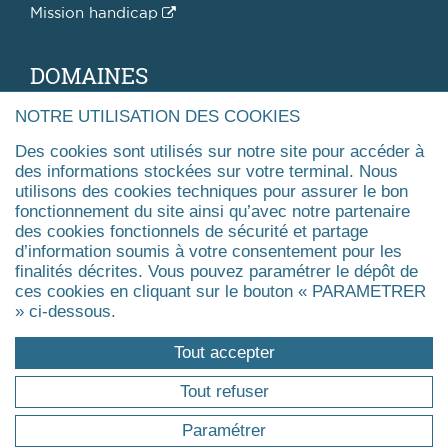
Mission handicap
DOMAINES
NOTRE UTILISATION DES COOKIES
Assurance
Développement durable, RSE
Des cookies sont utilisés sur notre site pour accéder à
des informations stockées sur votre terminal. Nous
Coaching
utilisons des cookies techniques pour assurer le bon
Finance
fonctionnement du site ainsi qu’avec notre partenaire
Gestion de patrimoine & fiscalité
des cookies fonctionnels de sécurité et partage
Management public
d’information soumis à votre consentement pour les
finalités décrites. Vous pouvez paramétrer le dépôt de
Management de la santé, du médico-social et du
ces cookies en cliquant sur le bouton « PARAMETRER
social
» ci-dessous.
Agrandir
Tout accepter
FORMATIONS
Tout refuser
Paramétrer
Pourquoi une formation professionnelle ?