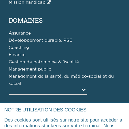
Mission handicap
DOMAINES
Assurance
Développement durable, RSE
Coaching
Finance
Gestion de patrimoine & fiscalité
Management public
Management de la santé, du médico-social et du
social
Agrandir
FORMATIONS
NOTRE UTILISATION DES COOKIES
Des cookies sont utilisés sur notre site pour accéder à
Pourquoi une formation professionnelle ?
des informations stockées sur votre terminal. Nous