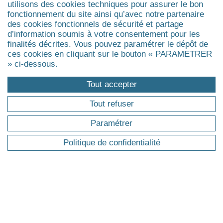
Trouver ma formation
utilisons des cookies techniques pour assurer le bon
fonctionnement du site ainsi qu’avec notre partenaire
Master
des cookies fonctionnels de sécurité et partage
Executive Master & Diplômes d'Université
d’information soumis à votre consentement pour les
MBA
finalités décrites. Vous pouvez paramétrer le dépôt de
Executive Doctorate & Executive PhD
ces cookies en cliquant sur le bouton « PARAMETRER
» ci-dessous.
Certificat
Agrandir
Tout accepter
Tout refuser
ÉVÉNEMENTS
Paramétrer
Evénements
Politique de confidentialité
Actualités
Réunions d'information
Replays des webinaires
INTRA-ENTREPRISE