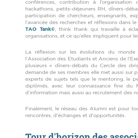
conférences, contribution à l’organisation 
hackathons, petits-déjeuners RH, dîners-déba
participation de chercheurs, enseignants, exp
l’avancée des recherches et réflexions dans l
TAO Tank©
, think thank qui travaille à éc
organisations, et ce qu’elles impliquent pour l
La réflexion sur les évolutions du mond
l’Association des Etudiants et Anciens de l
plusieurs « dîners-débats du Cercle des diri
demande de ses membres elle met aussi sur pi
experts de sujets tels que le mentoring, le pe
diplômés, avec leur connaissance fine du M
d’information mais aussi au recrutement des 
Finalement, le réseau des Alumni est pour to
rencontres, d'échanges et d'opportunités.
Tour d'horizon des assoc