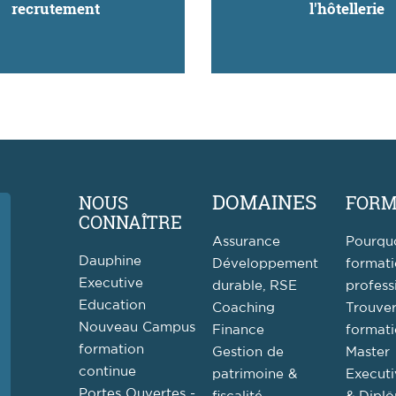
recrutement
l'hôtellerie
DOMAINES
NOUS
FORM
CONNAÎTRE
Assurance
Pourqu
Dauphine
Développement
format
Executive
durable, RSE
profess
Education
Coaching
Trouve
Nouveau Campus
Finance
format
formation
Gestion de
Master
continue
patrimoine &
Executi
Portes Ouvertes -