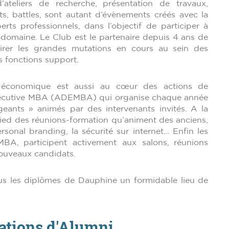
d’ateliers de recherche, présentation de travaux,
ts, battles, sont autant d’évènements créés avec la
erts professionnels, dans l’objectif de participer à
e domaine. Le Club est le partenaire depuis 4 ans de
lairer les grandes mutations en cours au sein des
es fonctions support.
e économique est aussi au cœur des actions de
’Executive MBA (ADEMBA) qui organise chaque année
geants » animés par des intervenants invités. A la
ed des réunions-formation qu’animent des anciens,
rsonal branding, la sécurité sur internet… Enfin les
BA, participent activement aux salons, réunions
nouveaux candidats.
us les diplômes de Dauphine un formidable lieu de
iations d'Alumni