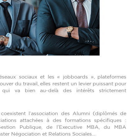
éseaux sociaux et les « jobboards », plateformes
ver du travail, elles restent un levier puissant pour
, qui va bien au-delà des intérêts strictement
 coexistent l’association des Alumni (diplômés de
ciations attachées à des formations spécifiques :
Gestion Publique, de l’Executive MBA, du MBA
er Négociation et Relations Sociales…