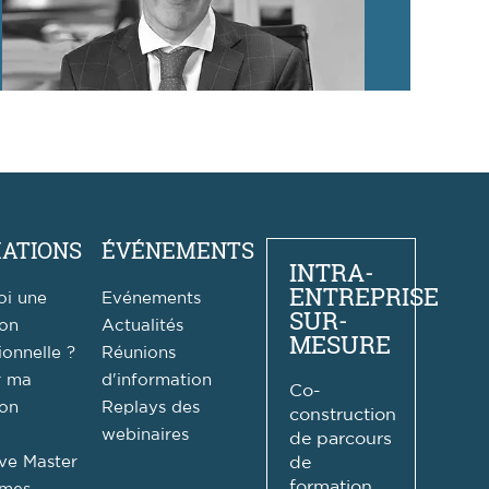
ATIONS
ÉVÉNEMENTS
INTRA-
ENTREPRISE
oi une
Evénements
SUR-
ion
Actualités
MESURE
ionnelle ?
Réunions
r ma
d'information
Co-
ion
Replays des
construction
webinaires
de parcours
ve Master
de
formation