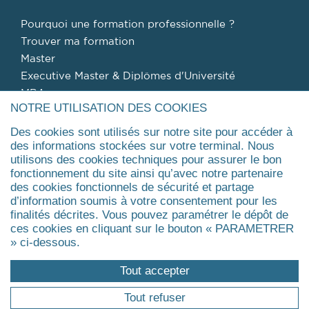
Pourquoi une formation professionnelle ?
Trouver ma formation
Master
Executive Master & Diplômes d'Université
MBA
NOTRE UTILISATION DES COOKIES
Executive Doctorate & Executive PhD
Certificat
Des cookies sont utilisés sur notre site pour accéder à
des informations stockées sur votre terminal. Nous
Agrandir
utilisons des cookies techniques pour assurer le bon
fonctionnement du site ainsi qu’avec notre partenaire
des cookies fonctionnels de sécurité et partage
ÉVÉNEMENTS
d’information soumis à votre consentement pour les
finalités décrites. Vous pouvez paramétrer le dépôt de
Evénements
ces cookies en cliquant sur le bouton « PARAMETRER
Actualités
» ci-dessous.
Réunions d'information
Tout accepter
Replays des webinaires
Tout refuser