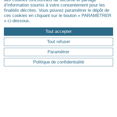
Actualités
d’information soumis à votre consentement pour les
Réunions d'information
finalités décrites. Vous pouvez paramétrer le dépôt de
ces cookies en cliquant sur le bouton « PARAMETRER
Replays des webinaires
» ci-dessous.
Tout accepter
INTRA-ENTREPRISE
SUR-MESURE
Tout refuser
Paramétrer
Co-construction de parcours de
formation sur-mesure (intra), sur la base
Politique de confidentialité
de nos champs d’expertise et
l’expérience de nombreux dispositifs
antérieurs mis en œuvre.
En savoir plus