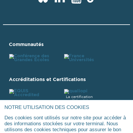
Dauphine
Dauphine
Dauphine
Dauphi
sur
sur
sur
sur
LinkedIn
YouTube
Bluesky
Tiktok
Communautés
Accréditations et Certifications
La certification
qualité a été
délivrée au titre
NOTRE UTILISATION DES COOKIES
de la catégorie :
ACTIONS DE
FORMATION
Des cookies sont utilisés sur notre site pour accéder à
des informations stockées sur votre terminal. Nous
utilisons des cookies techniques pour assurer le bon