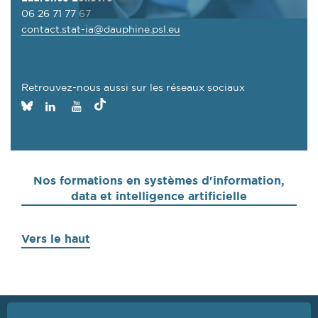
06 26 71 77 67
contact.stat-ia@dauphine.psl.eu
Retrouvez-nous aussi sur les réseaux sociaux
Paris
Paris
Paris
Paris
Dauphine
Dauphine
Dauphine
Dauphine
sur
sur
sur
sur
Tiktok
Bluesky
LinkedIn
YouTube
Nos formations en systèmes d'information,
data et intelligence artificielle
Vers le haut