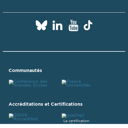
Paris
Paris
Paris
Paris
Dauphine
Dauphine
Dauphine
Dauphi
sur
sur
sur
sur
LinkedIn
YouTube
Bluesky
Tiktok
Communautés
Accréditations et Certifications
La certification
qualité a été