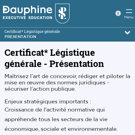
Panneau
de
Param
Menu
d’acce
gestion
Certificat* Légistique générale
des
PRESENTATION
cookies
Certificat* Légistique
générale
- Présentation
Maîtrisez l’art de concevoir, rédiger et piloter la
mise en œuvre des normes juridiques -
sécuriser l’action publique.
Enjeux stratégiques importants :
Croissance de l'activité normative qui
appréhende tous les secteurs de la vie
économique, sociale et environnementale.