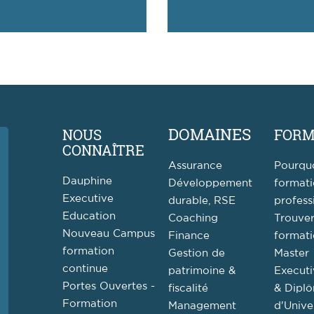
DOMAINES
NOUS
FORM
CONNAÎTRE
Assurance
Pourqu
Dauphine
Développement
format
Executive
durable, RSE
profess
Education
Coaching
Trouve
Nouveau Campus
Finance
format
formation
Gestion de
Master
continue
patrimoine &
Executi
Portes Ouvertes -
fiscalité
& Dipl
Formation
Management
d'Unive