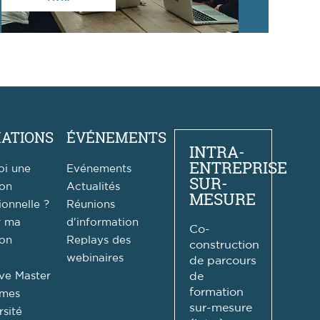
ATIONS
ÉVÉNEMENTS
INTRA-
ENTREPRISE
oi une
Evénements
SUR-
ion
Actualités
MESURE
ionnelle ?
Réunions
r ma
d'information
Co-
ion
Replays des
construction
webinaires
de parcours
ve Master
de
formation
ômes
sur-mesure
rsité