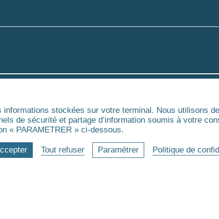
s informations stockées sur votre terminal. Nous utilisons 
és
Accréditations et Certifica
nnels de sécurité et partage d’information soumis à votre co
outon « PARAMETRER » ci-dessous.
accepter
Tout refuser
Paramétrer
Politique de confid
La certification
qualité a été
délivrée au titre
de la catégorie :
ACTIONS DE
FORMATION