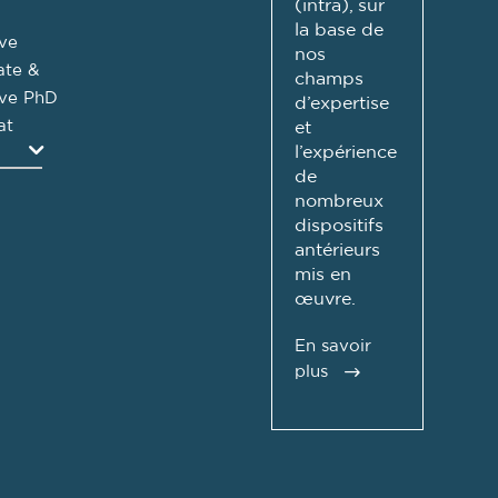
(intra), sur
la base de
ve
nos
ate &
champs
ive PhD
d’expertise
at
et
l’expérience
Agrandir
de
nombreux
dispositifs
antérieurs
mis en
œuvre.
En savoir
plus