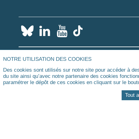
Paris
Paris
Paris
Paris
Dauphine
Dauphine
Dauphine
Dauphine
sur
sur
sur
sur
LinkedIn
YouTube
Bluesky
Tiktok
NOTRE UTILISATION DES COOKIES
Des cookies sont utilisés sur notre site pour accéder à de
Communaut
du site ainsi qu’avec notre partenaire des cookies fonctio
paramétrer le dépôt de ces cookies en cliquant sur le b
Université Paris Dauphine-PSL
Tout 
Département d’Education
Permanente (DEP)
Dauphine Executive Education
Place du Maréchal de Lattre de
Tassigny
75775 PARIS Cedex 16
Contact