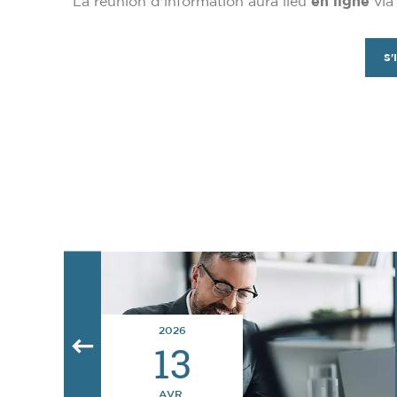
La réunion d'information aura lieu
en ligne
via 
S'
2026
13
AVR.