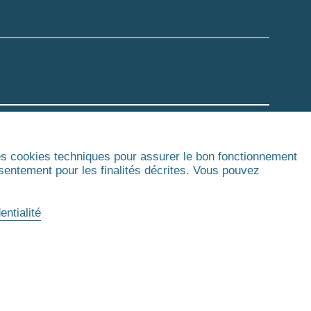
des cookies techniques pour assurer le bon fonctionnement
tions
nsentement pour les finalités décrites. Vous pouvez
Contact
Mentions légales
Politique de confidentialité
Accessibilité
Plan du site
entialité
Règlement Intérieur
Conditions Générales de Vente
Gestion des cookies
©2026 Université
Paris Dauphine - PSL