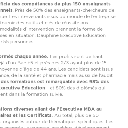
ficie des compétences de plus 150 enseignants-
onnels
. Près de 50% des enseignants-chercheurs de
nue. Les intervenants issus du monde de l’entreprise
urnir des outils et clés de réussite aux
s modalités d’intervention prennent la forme de
es en situation. Dauphine Executive Education
de 55 personnes.
formés chaque année.
Les profils sont de haut
jà d’un Bac +5 et près des 2/3 ayant plus de 15
moyenne d’âge de 44 ans. Les candidats sont issus
ance, de la santé et pharmacie mais aussi de l’audit
ue des formations est remarquable avec 98% des
xecutive Education
- et 80% des diplômés qui
ment dans la formation suivie.
tions diverses allant de l’Executive MBA au
ires et les Certificats.
Au total, plus de 50
s organisés autour de thématiques spécifiques. Les
par exemple : assurance, coaching, développement