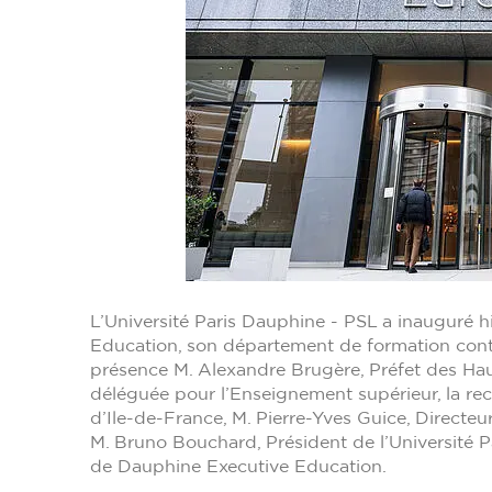
L’Université Paris Dauphine - PSL a inauguré 
Education, son département de formation conti
présence M. Alexandre Brugère, Préfet des Haut
déléguée pour l’Enseignement supérieur, la re
d’Ile-de-France, M. Pierre-Yves Guice, Directeu
M. Bruno Bouchard, Président de l’Université P
de Dauphine Executive Education.