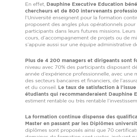
En effet,
Dauphine Executive Education béné
chercheurs et de 800 intervenants professi
l’Université enseignent pour la formation conti
proposent des angles plus opérationnels pour fo
participants dans leurs futures missions. Leur
cours, d’accompagnement de projets ou de mis
s’appuie aussi sur une équipe administrative 
Plus de 4 200 managers et dirigeants sont 
niveau avec 70% des participants disposant dé
année d’expérience professionnelle, avec une 
des secteurs bancaires et financiers, de l’assur
et du conseil.
Le taux de satisfaction à l’iss
étudiants qui recommanderaient Dauphine E
estiment rentable ou très rentable l’investisse
La formation continue dispense des qualifica
Master en passant par les Diplômes universita
diplômes sont proposés ainsi que 70 certificat
domaines de formation sont vastes, incluant 