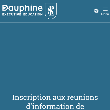
Panneau
de
Param
Menu
d’acce
gestion
des
cookies
Inscription aux réunions
d'information de