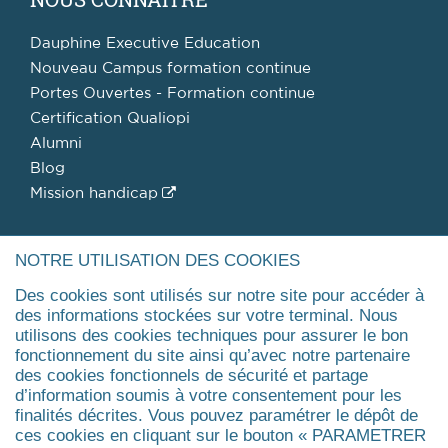
Dauphine Executive Education
Nouveau Campus formation continue
Portes Ouvertes - Formation continue
Certification Qualiopi
Alumni
Blog
Mission handicap
DOMAINES
NOTRE UTILISATION DES COOKIES
Des cookies sont utilisés sur notre site pour accéder à
Assurance
des informations stockées sur votre terminal. Nous
Développement durable, RSE
utilisons des cookies techniques pour assurer le bon
Coaching
fonctionnement du site ainsi qu’avec notre partenaire
des cookies fonctionnels de sécurité et partage
Finance
d’information soumis à votre consentement pour les
Gestion de patrimoine & fiscalité
finalités décrites. Vous pouvez paramétrer le dépôt de
Management public
ces cookies en cliquant sur le bouton « PARAMETRER