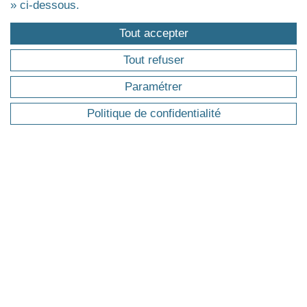
Management de la santé, du médico-social et du
» ci-dessous.
social
Tout accepter
Agrandir
Tout refuser
FORMATIONS
Paramétrer
Politique de confidentialité
Pourquoi une formation professionnelle ?
Trouver ma formation
Master
Executive Master & Diplômes d'Université
MBA
Executive Doctorate & Executive PhD
Certificat
Agrandir
ÉVÉNEMENTS