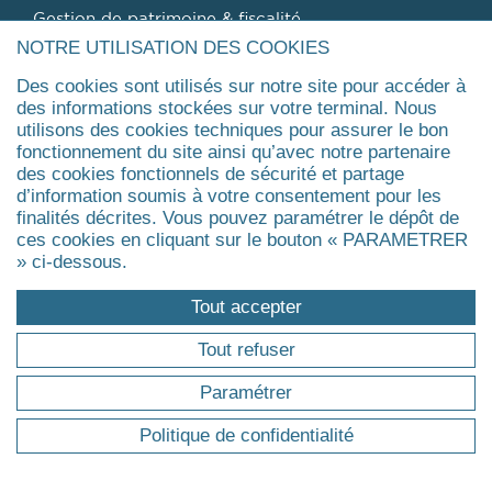
Gestion de patrimoine & fiscalité
NOTRE UTILISATION DES COOKIES
Management public
Management de la santé, du médico-social et du
Des cookies sont utilisés sur notre site pour accéder à
social
des informations stockées sur votre terminal. Nous
utilisons des cookies techniques pour assurer le bon
Agrandir
fonctionnement du site ainsi qu’avec notre partenaire
des cookies fonctionnels de sécurité et partage
d’information soumis à votre consentement pour les
FORMATIONS
finalités décrites. Vous pouvez paramétrer le dépôt de
ces cookies en cliquant sur le bouton « PARAMETRER
Pourquoi une formation professionnelle ?
» ci-dessous.
Trouver ma formation
Tout accepter
Master
Executive Master & Diplômes d'Université
Tout refuser
MBA
Paramétrer
Executive Doctorate & Executive PhD
Certificat
Politique de confidentialité
Agrandir