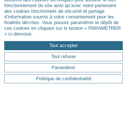
fonctionnement du site ainsi qu’avec notre partenaire
Développement durable, RSE
des cookies fonctionnels de sécurité et partage
Coaching
d’information soumis à votre consentement pour les
Finance
finalités décrites. Vous pouvez paramétrer le dépôt de
Gestion de patrimoine & fiscalité
ces cookies en cliquant sur le bouton « PARAMETRER
» ci-dessous.
Management public
Management de la santé, du médico-social et du
Tout accepter
social
Agrandir
Tout refuser
Paramétrer
FORMATIONS
Politique de confidentialité
Pourquoi une formation professionnelle ?
Trouver ma formation
Master
Executive Master & Diplômes d'Université
MBA
Executive Doctorate & Executive PhD