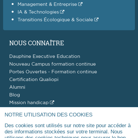
Management & Entreprise
IA & Technologies
Transitions Écologique & Sociale
NOUS CONNAÎTRE
Dauphine Executive Education
Nouveau Campus formation continue
Portes Ouvertes - Formation continue
Certification Qualiopi
Alumni
Blog
Mission handicap
NOTRE UTILISATION DES COOKIES
DOMAINES
Des cookies sont utilisés sur notre site pour accéder à
des informations stockées sur votre terminal. Nous
Assurance
utilisons des cookies techniques pour assurer le bon