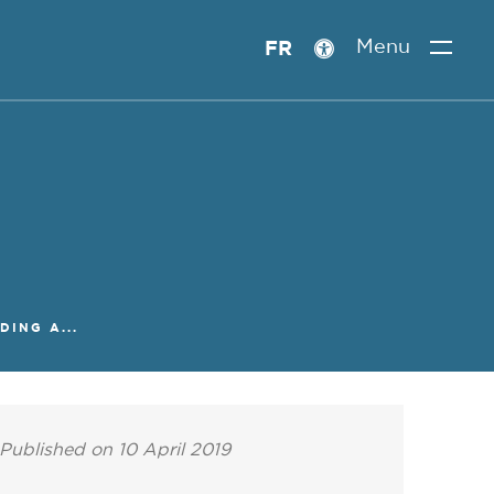
Menu
FR
Accessibility
setting
DING A...
Published on 10 April 2019