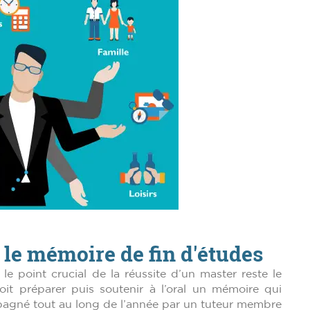
 le mémoire de fin d'études
 le point crucial de la réussite d’un master reste le
it préparer puis soutenir à l’oral un mémoire qui
mpagné tout au long de l’année par un tuteur membre