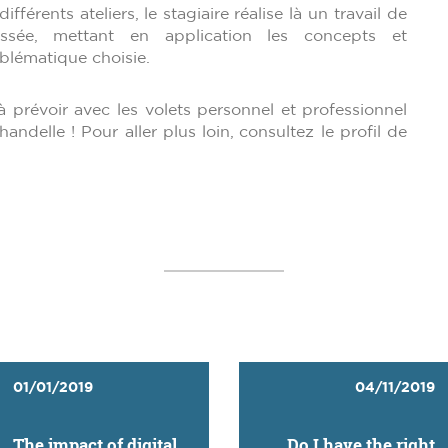
érents ateliers, le stagiaire réalise là un travail de
ussée, mettant en application les concepts et
blématique choisie.
à prévoir avec les volets personnel et professionnel
chandelle !
Pour aller plus loin, consultez le profil de
01/01/2019
04/11/2019
The impact of digital
Do I have the right