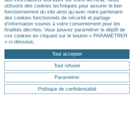
Économie
utilisons des cookies techniques pour assurer le bon
fonctionnement du site ainsi qu’avec notre partenaire
Management & Entreprise
des cookies fonctionnels de sécurité et partage
IA & Technologies
d’information soumis à votre consentement pour les
Transitions Écologique & Sociale
finalités décrites. Vous pouvez paramétrer le dépôt de
ces cookies en cliquant sur le bouton « PARAMETRER
» ci-dessous.
NOUS CONNAÎTRE
Tout accepter
Dauphine Executive Education
Tout refuser
Nouveau Campus formation continue
Paramétrer
Portes Ouvertes - Formation continue
Certification Qualiopi
Politique de confidentialité
Alumni
Blog
Mission handicap
DOMAINES