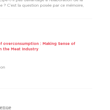
se ? C’est la question posée par ce mémoire,
of overconsumption : Making Sense of
n the Meat Industry
ion
tenue