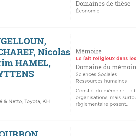
Domaines de thèse
Économie
NGELLOUN,
 CHAREF, Nicolas
Mémoire
Le fait religieux dans le
rim HAMEL,
Domaine du mémoir
UYTTENS
Sciences Sociales
Ressources humaines
Constat du mémoire : la ba
organisations, mais surtout
é & Netto, Toyota, KH
règlementaire posent...
BOURBON,