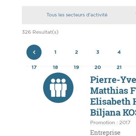
326 Resultat(s)
1
2
3
4
Page
17
18
19
20
21
précédente
Pierre-Yv
Matthias 
Elisabeth
Biljana K
Promotion : 2017
Entreprise