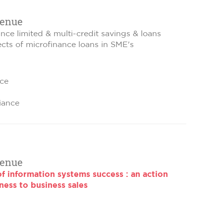
tenue
nce limited & multi-credit savings & loans
fects of microfinance loans in SME's
ce
iance
tenue
of information systems success : an action
ness to business sales