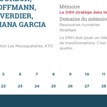
HOFFMANN,
Mémoire
Le DRH stratège dans le
 VERDIER,
Domaine du mémoir
VIANA GARCIA
Ressources humaines
Stratégie
Le DRH doit jouer un rôle
de transformations. C’est
tion Les Mousquetaires, KTO
quatre...
5
6
7
8
9
10
11
22
23
24
25
26
27
28
Page