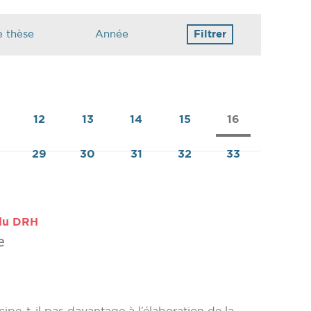
12
13
14
15
16
29
30
31
32
33
 du DRH
e
ipe-t-il pas davantage à l’élaboration de la