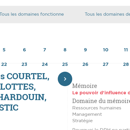
5
6
7
8
9
10
11
22
23
24
25
26
27
28
es COURTEL,
FLOTTES,
Mémoire
Page
Le pouvoir d'influence
 HARDOUIN,
Domaine du mémoir
suivante
OSTIC
Ressources humaines
Management
Stratégie
Pourquoi le DRH ne partic