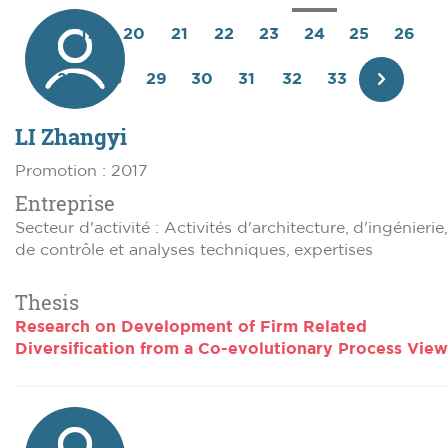
précédente
18
19
20
21
22
23
24
25
26
27
28
29
30
31
32
33
Page
LI Zhangyi
suivant
Promotion : 2017
Entreprise
Secteur d'activité : Activités d'architecture, d'ingénierie,
de contrôle et analyses techniques, expertises
Thesis
Research on Development of Firm Related
Diversification from a Co-evolutionary Process View