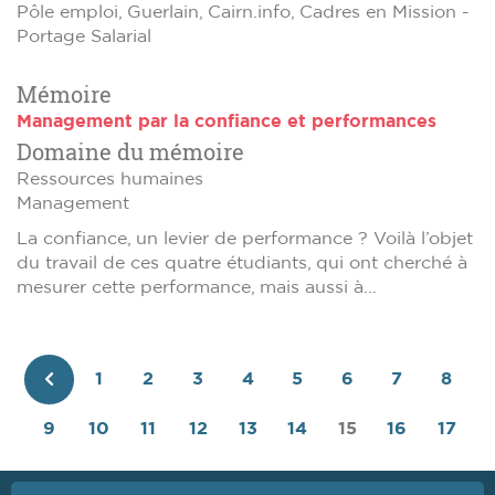
Pôle emploi, Guerlain, Cairn.info, Cadres en Mission -
Portage Salarial
Mémoire
Management par la confiance et performances
Domaine du mémoire
Ressources humaines
Management
La confiance, un levier de performance ? Voilà l’objet
du travail de ces quatre étudiants, qui ont cherché à
mesurer cette performance, mais aussi à...
1
2
3
4
5
6
7
8
Page
9
10
11
12
13
14
15
16
17
précédente
18
19
20
21
22
23
24
25
26