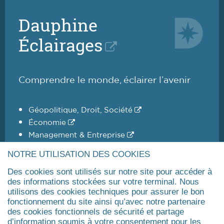
27
28
29
30
31
32
33
Dauphine
Page
Éclairages
suivant
Comprendre le monde, éclairer l’avenir
Géopolitique, Droit, Société
Économie
Management & Entreprise
IA & Technologies
NOTRE UTILISATION DES COOKIES
Transitions Écologique & Sociale
Des cookies sont utilisés sur notre site pour accéder à
des informations stockées sur votre terminal. Nous
utilisons des cookies techniques pour assurer le bon
NOUS CONNAÎTRE
fonctionnement du site ainsi qu’avec notre partenaire
des cookies fonctionnels de sécurité et partage
Dauphine Executive Education
d’information soumis à votre consentement pour les