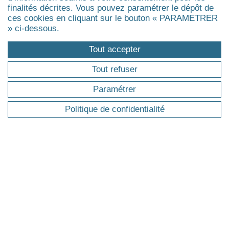
finalités décrites. Vous pouvez paramétrer le dépôt de
Nouveau Campus formation continue
ces cookies en cliquant sur le bouton « PARAMETRER
Portes Ouvertes - Formation continue
» ci-dessous.
Certification Qualiopi
Alumni
Tout accepter
Blog
Tout refuser
Mission handicap
Paramétrer
DOMAINES
Politique de confidentialité
Assurance
Développement durable, RSE
Coaching
Finance
Gestion de patrimoine & fiscalité
Management public
Management de la santé, du médico-social et du
social
Agrandir